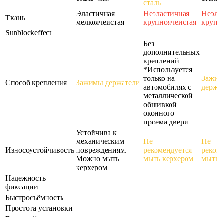
сталь
Эластичная
Неэластичная
Неэл
Ткань
мелкоячеистая
крупноячеистая
круп
Sunblockeffect
Без
дополнительных
креплений
*Используется
только на
Заж
Способ крепления
Зажимы держатели
автомобилях с
держ
металлической
обшивкой
оконного
проема двери.
Устойчива к
механическим
Не
Не
Износоустойчивость
повреждениям.
рекомендуется
реко
Можно мыть
мыть керхером
мыть
керхером
Надежность
фиксации
Быстросъёмность
Простота установки