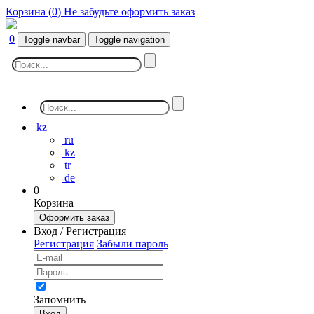
Корзина (
0
)
Не забудьте оформить заказ
0
Toggle navbar
Toggle navigation
kz
ru
kz
tr
de
0
Корзина
Оформить заказ
Вход / Регистрация
Регистрация
Забыли пароль
Запомнить
Вход