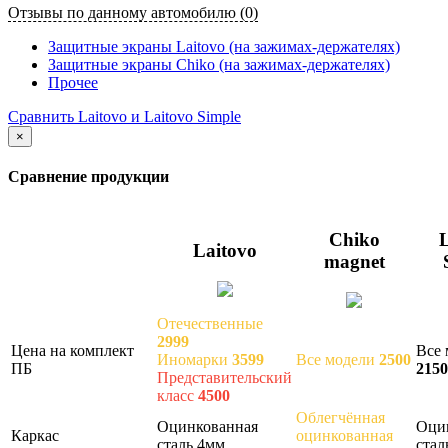
Отзывы по данному автомобилю (0)
Защитные экраны Laitovo (на зажимах-держателях)
Защитные экраны Chiko (на зажимах-держателях)
Прочее
Сравнить Laitovo и Laitovo Simple
×
Сравнение продукции
Chiko
L
Laitovo
magnet
Отечественные
2999
Цена на комплект
Все 
Иномарки
3599
Все модели
2500
ПБ
2150
Представительский
класс
4500
Облегчённая
Оцинкованная
Оци
Каркас
оцинкованная
сталь 4мм
стал