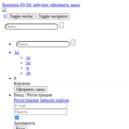
Корзина (
0
)
Не забудьте оформить заказ
0
Toggle navbar
Toggle navigation
kz
ru
kz
tr
de
0
Корзина
Оформить заказ
Вход / Регистрация
Регистрация
Забыли пароль
Запомнить
Вход