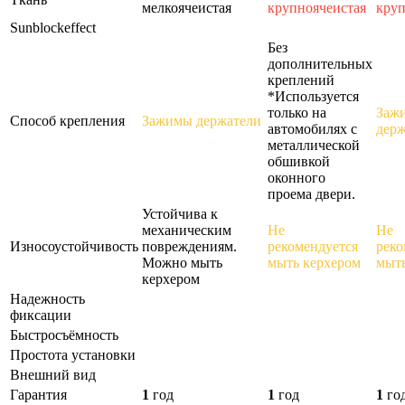
мелкоячеистая
крупноячеистая
круп
Sunblockeffect
Без
дополнительных
креплений
*Используется
только на
Заж
Способ крепления
Зажимы держатели
автомобилях с
держ
металлической
обшивкой
оконного
проема двери.
Устойчива к
механическим
Не
Не
Износоустойчивость
повреждениям.
рекомендуется
реко
Можно мыть
мыть керхером
мыть
керхером
Надежность
фиксации
Быстросъёмность
Простота установки
Внешний вид
Гарантия
1
год
1
год
1
го