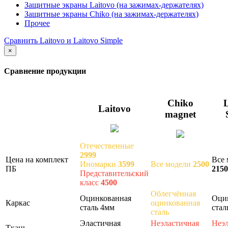
Защитные экраны Laitovo (на зажимах-держателях)
Защитные экраны Chiko (на зажимах-держателях)
Прочее
Сравнить Laitovo и Laitovo Simple
×
Сравнение продукции
Chiko
L
Laitovo
magnet
Отечественные
2999
Цена на комплект
Все 
Иномарки
3599
Все модели
2500
ПБ
2150
Представительский
класс
4500
Облегчённая
Оцинкованная
Оци
Каркас
оцинкованная
сталь 4мм
стал
сталь
Эластичная
Неэластичная
Неэл
Ткань