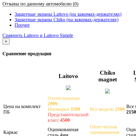
Отзывы по данному автомобилю (0)
Защитные экраны Laitovo (на зажимах-держателях)
Защитные экраны Chiko (на зажимах-держателях)
Прочее
Сравнить Laitovo и Laitovo Simple
×
Сравнение продукции
Chiko
L
Laitovo
magnet
Отечественные
2999
Цена на комплект
Все 
Иномарки
3599
Все модели
2500
ПБ
2150
Представительский
класс
4500
Облегчённая
Оцинкованная
Оци
Каркас
оцинкованная
сталь 4мм
стал