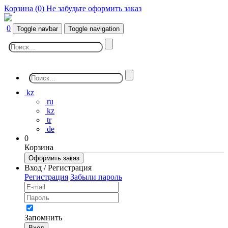
Корзина (
0
)
Не забудьте оформить заказ
0
Toggle navbar
Toggle navigation
kz
ru
kz
tr
de
0
Корзина
Оформить заказ
Вход / Регистрация
Регистрация
Забыли пароль
Запомнить
Вход