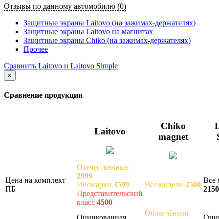
Отзывы по данному автомобилю (0)
Защитные экраны Laitovo (на зажимах-держателях)
Защитные экраны Laitovo на магнитах
Защитные экраны Chiko (на зажимах-держателях)
Прочее
Сравнить Laitovo и Laitovo Simple
×
Сравнение продукции
Chiko
L
Laitovo
magnet
Отечественные
2999
Цена на комплект
Все 
Иномарки
3599
Все модели
2500
ПБ
2150
Представительский
класс
4500
Облегчённая
Оцинкованная
Оци