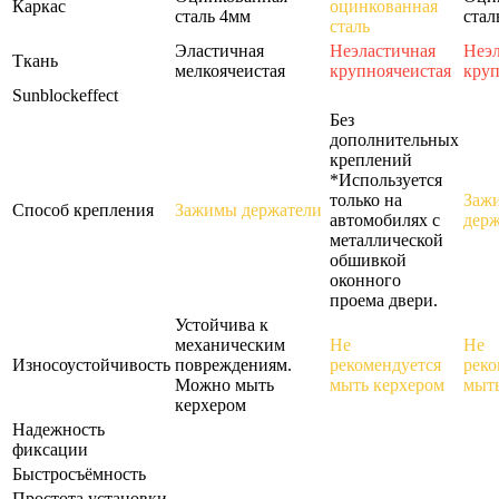
Каркас
оцинкованная
сталь 4мм
стал
сталь
Эластичная
Неэластичная
Неэл
Ткань
мелкоячеистая
крупноячеистая
круп
Sunblockeffect
Без
дополнительных
креплений
*Используется
только на
Заж
Способ крепления
Зажимы держатели
автомобилях с
держ
металлической
обшивкой
оконного
проема двери.
Устойчива к
механическим
Не
Не
Износоустойчивость
повреждениям.
рекомендуется
реко
Можно мыть
мыть керхером
мыть
керхером
Надежность
фиксации
Быстросъёмность
Простота установки