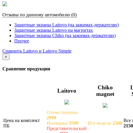
Отзывы по данному автомобилю (0)
Защитные экраны Laitovo (на зажимах-держателях)
Защитные экраны Laitovo на магнитах
Защитные экраны Chiko (на зажимах-держателях)
Прочее
Сравнить Laitovo и Laitovo Simple
×
Сравнение продукции
Chiko
L
Laitovo
magnet
Отечественные
2999
Цена на комплект
Все 
Иномарки
3599
Все модели
2500
ПБ
2150
Представительский