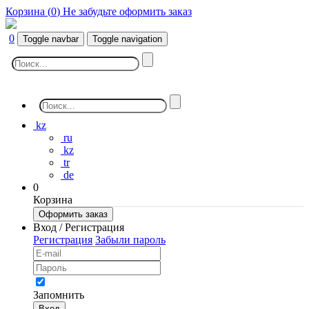
Корзина (
0
)
Не забудьте оформить заказ
0
Toggle navbar
Toggle navigation
kz
ru
kz
tr
de
0
Корзина
Оформить заказ
Вход / Регистрация
Регистрация
Забыли пароль
Запомнить
Вход