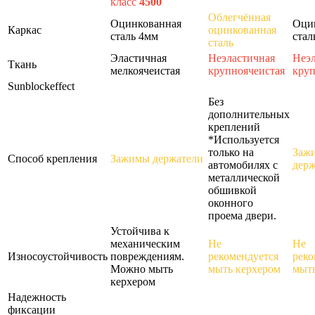
класс
4500
Облегчённая
Оцинкованная
Оци
Каркас
оцинкованная
сталь 4мм
стал
сталь
Эластичная
Неэластичная
Неэл
Ткань
мелкоячеистая
крупноячеистая
круп
Sunblockeffect
Без
дополнительных
креплений
*Используется
только на
Заж
Способ крепления
Зажимы держатели
автомобилях с
держ
металлической
обшивкой
оконного
проема двери.
Устойчива к
механическим
Не
Не
Износоустойчивость
повреждениям.
рекомендуется
реко
Можно мыть
мыть керхером
мыть
керхером
Надежность
фиксации