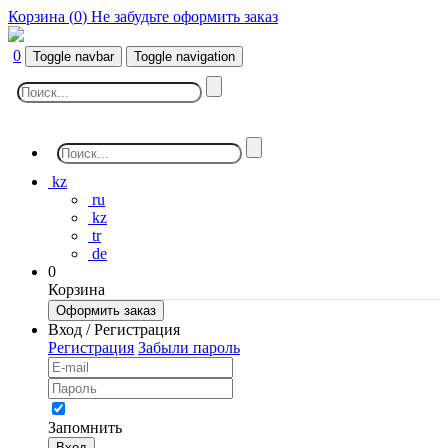
Корзина (
0
)
Не забудьте оформить заказ
0
Toggle navbar
Toggle navigation
kz
ru
kz
tr
de
0
Корзина
Оформить заказ
Вход / Регистрация
Регистрация
Забыли пароль
Запомнить
Вход