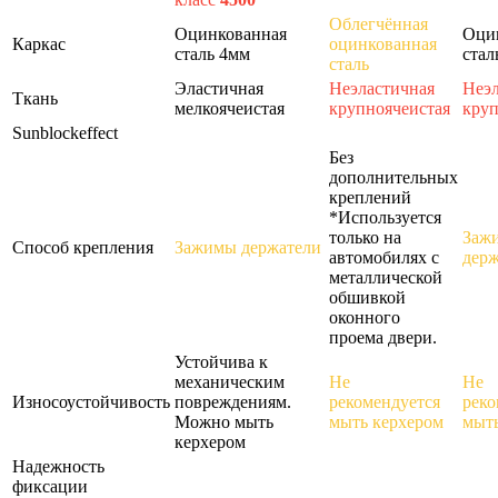
Облегчённая
Оцинкованная
Оци
Каркас
оцинкованная
сталь 4мм
стал
сталь
Эластичная
Неэластичная
Неэл
Ткань
мелкоячеистая
крупноячеистая
круп
Sunblockeffect
Без
дополнительных
креплений
*Используется
только на
Заж
Способ крепления
Зажимы держатели
автомобилях с
держ
металлической
обшивкой
оконного
проема двери.
Устойчива к
механическим
Не
Не
Износоустойчивость
повреждениям.
рекомендуется
реко
Можно мыть
мыть керхером
мыть
керхером
Надежность
фиксации