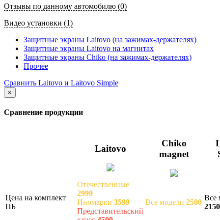
Отзывы по данному автомобилю (0)
Видео установки (1)
Защитные экраны Laitovo (на зажимах-держателях)
Защитные экраны Laitovo на магнитах
Защитные экраны Chiko (на зажимах-держателях)
Прочее
Сравнить Laitovo и Laitovo Simple
×
Сравнение продукции
Chiko
L
Laitovo
magnet
Отечественные
2999
Цена на комплект
Все 
Иномарки
3599
Все модели
2500
ПБ
2150
Представительский
класс
4500