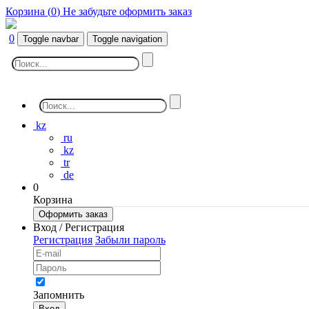
Корзина (
0
)
Не забудьте оформить заказ
0
Toggle navbar
Toggle navigation
kz
ru
kz
tr
de
0
Корзина
Оформить заказ
Вход / Регистрация
Регистрация
Забыли пароль
Запомнить
Вход