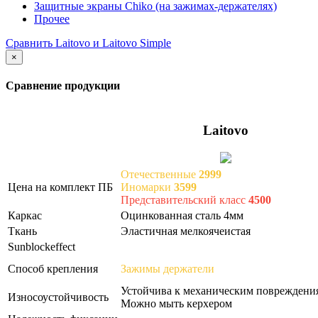
Защитные экраны Chiko (на зажимах-держателях)
Прочее
Сравнить Laitovo и Laitovo Simple
×
Сравнение продукции
Laitovo
Отечественные
2999
Цена на комплект ПБ
Иномарки
3599
Представительский класс
4500
Каркас
Оцинкованная сталь 4мм
Ткань
Эластичная мелкоячеистая
Sunblockeffect
Способ крепления
Зажимы держатели
Устойчива к механическим повреждени
Износоустойчивость
Можно мыть керхером