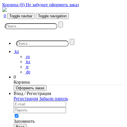
Корзина (
0
)
Не забудьте оформить заказ
0
Toggle navbar
Toggle navigation
kz
ru
kz
tr
de
0
Корзина
Оформить заказ
Вход / Регистрация
Регистрация
Забыли пароль
Запомнить
Вход