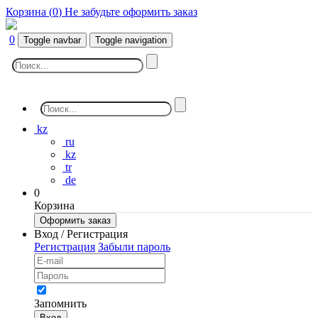
Корзина (
0
)
Не забудьте оформить заказ
0
Toggle navbar
Toggle navigation
kz
ru
kz
tr
de
0
Корзина
Оформить заказ
Вход / Регистрация
Регистрация
Забыли пароль
Запомнить
Вход