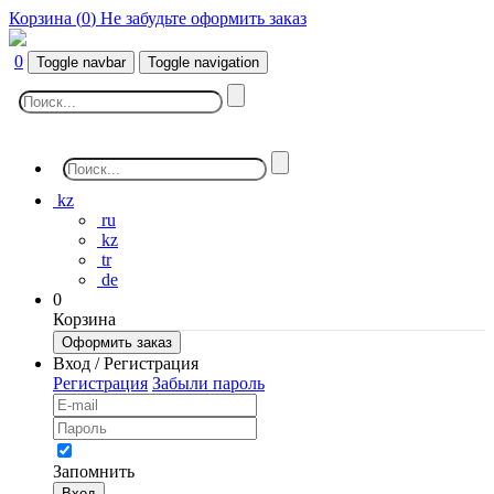
Корзина (
0
)
Не забудьте оформить заказ
0
Toggle navbar
Toggle navigation
kz
ru
kz
tr
de
0
Корзина
Оформить заказ
Вход / Регистрация
Регистрация
Забыли пароль
Запомнить
Вход