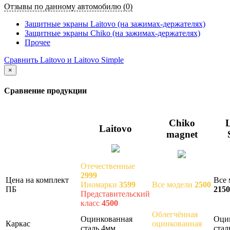
Отзывы по данному автомобилю (0)
Защитные экраны Laitovo (на зажимах-держателях)
Защитные экраны Chiko (на зажимах-держателях)
Прочее
Сравнить Laitovo и Laitovo Simple
×
Сравнение продукции
Chiko
L
Laitovo
magnet
Отечественные
2999
Цена на комплект
Все 
Иномарки
3599
Все модели
2500
ПБ
2150
Представительский
класс
4500
Облегчённая
Оцинкованная
Оци
Каркас
оцинкованная
сталь 4мм
стал