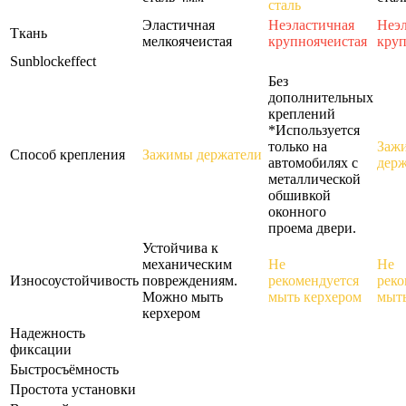
сталь
Эластичная
Неэластичная
Неэл
Ткань
мелкоячеистая
крупноячеистая
круп
Sunblockeffect
Без
дополнительных
креплений
*Используется
только на
Заж
Способ крепления
Зажимы держатели
автомобилях с
держ
металлической
обшивкой
оконного
проема двери.
Устойчива к
механическим
Не
Не
Износоустойчивость
повреждениям.
рекомендуется
реко
Можно мыть
мыть керхером
мыть
керхером
Надежность
фиксации
Быстросъёмность
Простота установки