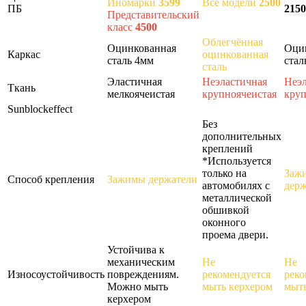
Иномарки
3599
Все модели
2500
ПБ
2150
Представительский
класс
4500
Облегчённая
Оцинкованная
Оци
Каркас
оцинкованная
сталь 4мм
стал
сталь
Эластичная
Неэластичная
Неэл
Ткань
мелкоячеистая
крупноячеистая
круп
Sunblockeffect
Без
дополнительных
креплений
*Используется
только на
Заж
Способ крепления
Зажимы держатели
автомобилях с
держ
металлической
обшивкой
оконного
проема двери.
Устойчива к
механическим
Не
Не
Износоустойчивость
повреждениям.
рекомендуется
реко
Можно мыть
мыть керхером
мыть
керхером