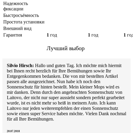
Надежность
фиксации
Быстросъёмность
Простота установки
Внешний вид
Гарантия
1
год
1
год
1
го
Лучший выбор
Silvio Hirsch:
Hallo und guten Tag. Ich möchte mich hiermit
bei Ihnen recht herzlich für Ihre Bemühungen sowie Ihr
Entgegenkommen bedanken. Die von mir bestellten Artikel
passen alle ausgezeichnet. Nun habe ich noch den
Sonnenschutz für hinten bestellt. Mein kleiner Mops wird es
mir danken. Denn durch den angebrachten Sonnenschutz von
Laitovo, der nicht nur super aussieht sondern perfekt gearbeitet
wurde, ist es nicht mehr so heiß in meinem Auto. Ich kann
Laitovo nur jeden weiterempfehlen der einen Sonnenschutz
sowie einen super Service haben möchte. Vielen Dank nochmal
für all Ihre Bemühungen.
20.07.2018