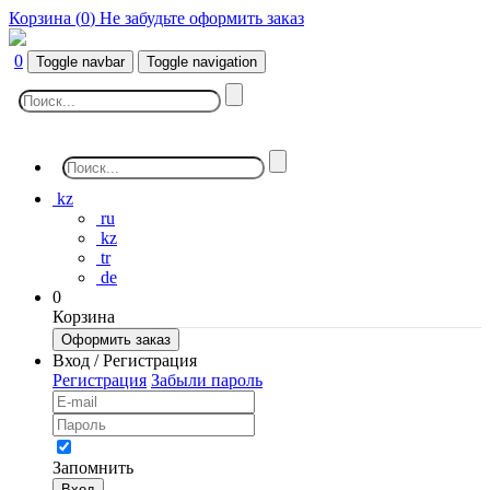
Корзина (
0
)
Не забудьте оформить заказ
0
Toggle navbar
Toggle navigation
kz
ru
kz
tr
de
0
Корзина
Оформить заказ
Вход / Регистрация
Регистрация
Забыли пароль
Запомнить
Вход