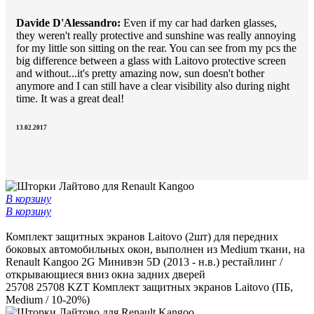
Davide D'Alessandro:
Even if my car had darken glasses,
they weren't really protective and sunshine was really annoying
for my little son sitting on the rear. You can see from my pcs the
big difference between a glass with Laitovo protective screen
and without...it's pretty amazing now, sun doesn't bother
anymore and I can still have a clear visibility also during night
time. It was a great deal!
13.02.2017
В корзину
В корзину
Комплект защитных экранов Laitovo (2шт) для передних
боковых автомобильных окон, выполнен из Medium ткани, на
Renault Kangoo 2G Минивэн 5D (2013 - н.в.) рестайлинг /
открывающиеся вниз окна задних дверей
25708
25708 KZT
Комплект защитных экранов Laitovo (ПБ,
Medium / 10-20%)