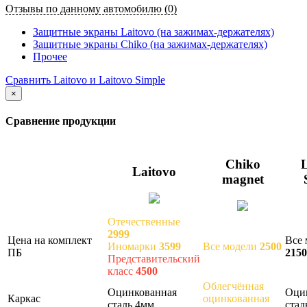
Отзывы по данному автомобилю (0)
Защитные экраны Laitovo (на зажимах-держателях)
Защитные экраны Chiko (на зажимах-держателях)
Прочее
Сравнить Laitovo и Laitovo Simple
×
Сравнение продукции
Chiko
L
Laitovo
magnet
Отечественные
2999
Цена на комплект
Все 
Иномарки
3599
Все модели
2500
ПБ
2150
Представительский
класс
4500
Облегчённая
Оцинкованная
Оци
Каркас
оцинкованная
сталь 4мм
стал