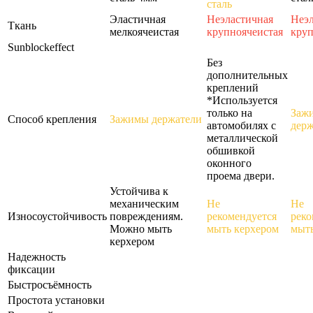
сталь
Эластичная
Неэластичная
Неэл
Ткань
мелкоячеистая
крупноячеистая
круп
Sunblockeffect
Без
дополнительных
креплений
*Используется
только на
Заж
Способ крепления
Зажимы держатели
автомобилях с
держ
металлической
обшивкой
оконного
проема двери.
Устойчива к
механическим
Не
Не
Износоустойчивость
повреждениям.
рекомендуется
реко
Можно мыть
мыть керхером
мыть
керхером
Надежность
фиксации
Быстросъёмность
Простота установки