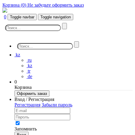
Корзина (
0
)
Не забудьте оформить заказ
0
Toggle navbar
Toggle navigation
kz
ru
kz
tr
de
0
Корзина
Оформить заказ
Вход / Регистрация
Регистрация
Забыли пароль
Запомнить
Вход