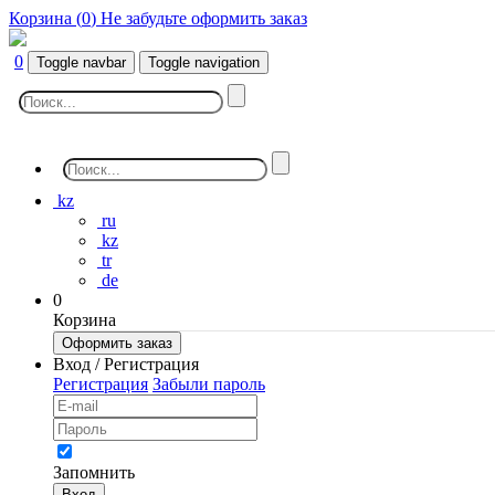
Корзина (
0
)
Не забудьте оформить заказ
0
Toggle navbar
Toggle navigation
kz
ru
kz
tr
de
0
Корзина
Оформить заказ
Вход / Регистрация
Регистрация
Забыли пароль
Запомнить
Вход