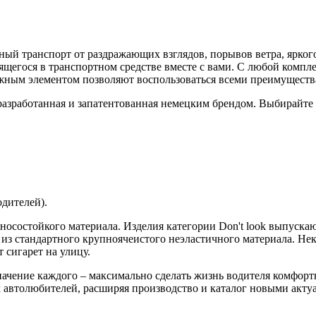
ный транспорт от раздражающих взглядов, порывов ветра, ярког
щегося в транспортном средстве вместе с вами. С любой компле
жным элементом позволяют воспользоваться всеми преимущества
разработанная и запатентованная немецким брендом. Выбирайте 
одителей).
носостойкого материала. Изделия категории Don't look выпускаю
 из стандартного крупноячеистого неэластичного материала. Н
 сигарет на улицу.
начение каждого – максимально сделать жизнь водителя комфорт
 автолюбителей, расширяя производство и каталог новыми акт