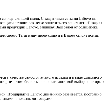
о солнца, летящей пыли. С защитными сетками Laitovo вы
ктацией автошторок легко защитить его сон от летней жары и
ми продукции Laitovo, защищая Ваш салон от солнцепека.
для своего Тагаз нашу продукцию и в Вашем салоне всегда
тся в качестве самостоятельного изделия и в виде сдвижного
екоторые автомобилисты останавливают свой выбор на шторках
ной. Предприятие Laitovo динамично развивается, постоянно
уальными и полезными товарами.