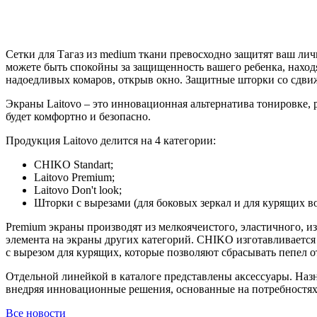
Сетки для Тагаз из medium ткани превосходно защитят ваш лич
можете быть спокойны за защищенность вашего ребенка, находя
надоедливых комаров, открыв окно. Защитные шторки cо сдви
Экраны Laitovo – это инновационная альтернатива тонировке, 
будет комфортно и безопасно.
Продукция Laitovo делится на 4 категории:
CHIKO Standart;
Laitovo Premium;
Laitovo Don't look;
Шторки с вырезами (для боковых зеркал и для курящих в
Premium экраны производят из мелкоячеистого, эластичного, из
элемента на экраны других категорий. CHIKO изготавливается
с вырезом для курящих, которые позволяют сбрасывать пепел от
Отдельной линейкой в каталоге представлены аксессуары. Наз
внедряя инновационные решения, основанные на потребностях
Все новости