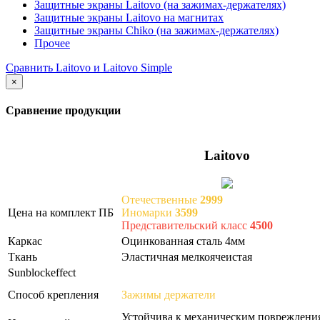
Защитные экраны Laitovo (на зажимах-держателях)
Защитные экраны Laitovo на магнитах
Защитные экраны Chiko (на зажимах-держателях)
Прочее
Сравнить Laitovo и Laitovo Simple
×
Сравнение продукции
Laitovo
Отечественные
2999
Цена на комплект ПБ
Иномарки
3599
Представительский класс
4500
Каркас
Оцинкованная сталь 4мм
Ткань
Эластичная мелкоячеистая
Sunblockeffect
Способ крепления
Зажимы держатели
Устойчива к механическим повреждени