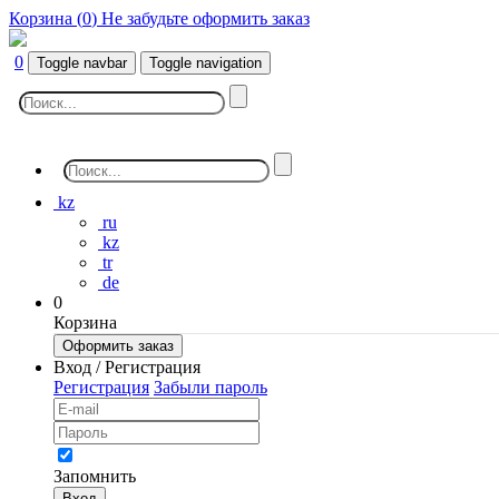
Корзина (
0
)
Не забудьте оформить заказ
0
Toggle navbar
Toggle navigation
kz
ru
kz
tr
de
0
Корзина
Оформить заказ
Вход / Регистрация
Регистрация
Забыли пароль
Запомнить
Вход