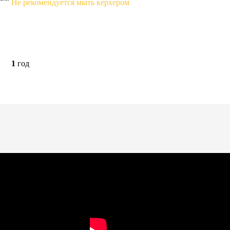
Не рекомендуется мыть керхером
1
год