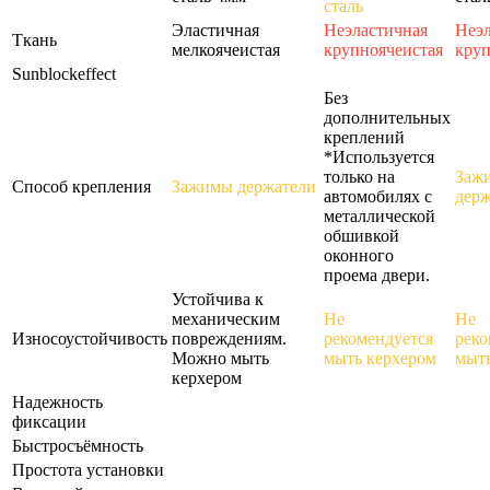
сталь
Эластичная
Неэластичная
Неэл
Ткань
мелкоячеистая
крупноячеистая
круп
Sunblockeffect
Без
дополнительных
креплений
*Используется
только на
Заж
Способ крепления
Зажимы держатели
автомобилях с
держ
металлической
обшивкой
оконного
проема двери.
Устойчива к
механическим
Не
Не
Износоустойчивость
повреждениям.
рекомендуется
реко
Можно мыть
мыть керхером
мыть
керхером
Надежность
фиксации
Быстросъёмность
Простота установки