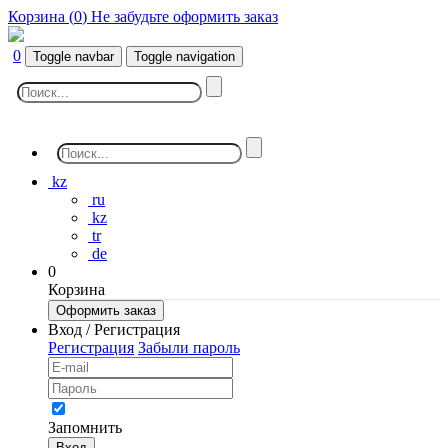
Корзина (
0
)
Не забудьте оформить заказ
0
Toggle navbar
Toggle navigation
kz
ru
kz
tr
de
0
Корзина
Оформить заказ
Вход / Регистрация
Регистрация
Забыли пароль
Запомнить
Вход