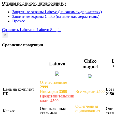
Отзывы по данному автомобилю (0)
Защитные экраны Laitovo (на зажимах-держателях)
Защитные экраны Chiko (на зажимах-держателях)
Прочее
Сравнить Laitovo и Laitovo Simple
×
Сравнение продукции
Chiko
L
Laitovo
magnet
Отечественные
2999
Цена на комплект
Все 
Иномарки
3599
Все модели
2500
ПБ
2150
Представительский
класс
4500
Облегчённая
Оцинкованная
Оци
Каркас
оцинкованная
сталь 4мм
стал