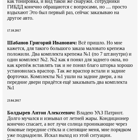
как тонировка, и вид такой же снаружи. сотрудники
ГИБДД конечно обращаются с вопросами, но .... просто
вздыхают Это был первый раз, сейчас заказываю на
другое авто.
17.10.2017
Шабанов Григорий Иванович:
Всё пришло. Но мне
кажется, для такого большого заказа маловато крепежа
положили. Два комплекта крепежа №1 (по 7 шт.внутри) и
один комплект №2. №2 как я понял для заднего окна, но
как крепёж вставлять так и не понял благо шторка хорошо
установилась враспор. Так же враспор встали и задние
форточки. Комплекты №1 ушли на задние двери, а на
передние двери придётся ещё заказывать два комплекта
№1
23.04.2017
Болдырев Антон Алексеевич:
Владею УАЗ Патриот.
Долго мучался и изнывал от летней жары. Кондиционер
конечно спасает, а вот лучи солнца проникающие через
боковые передние стёкла и слепящие меня, мне порядком
уже поднадоели. Искал выход из этой ситуации.