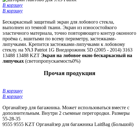
В корзину
В корзину
Бескаркасный защитный экран для лобового стекла,
выполнен из темной ткани. Экран из износостойкого
эластичного материала, точно повторяющего контур оконного
проёма с, вшитыми по всему периметру, застежками-
липучками. Крепится застежками-липучками к лобовому
стеклу. на УАЗ Patriot 1G Внедорожник 5D (2005 - 2014) 3163
13488
13488 KZT
Экран на лобовое окно бескаркасный на
липучках
(светопропускаемость0%)
Прочая продукция
В корзину
В корзину
Органайзер для багажника. Может использоваться вместе с
дополнительным. Внутри 2 съемные перегородки. Размеры
55-28-35
9555
9555 KZT
Органайзер для багажника LaitBag (Большой)