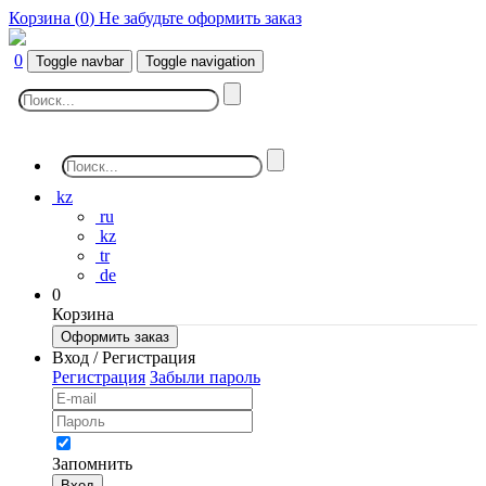
Корзина (
0
)
Не забудьте оформить заказ
0
Toggle navbar
Toggle navigation
kz
ru
kz
tr
de
0
Корзина
Оформить заказ
Вход / Регистрация
Регистрация
Забыли пароль
Запомнить
Вход