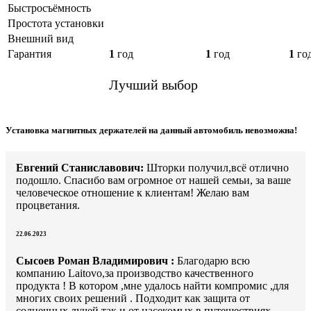
Быстросъёмность
Простота установки
Внешний вид
Гарантия
1
год
1
год
1
го
Лучший выбор
Установка магнитных держателей на данный автомобиль невозможна!
Евгений Станиславович:
Шторки получил,всё отлично
подошло. Спасибо вам огромное от нашей семьи, за ваше
человеческое отношение к клиентам! Желаю вам
процветания.
22.06.2023
Сысоев Роман Владимирович :
Благодарю всю
компанию Laitovo,за производство качественного
продукта ! В котором ,мне удалось найти компромис ,для
многих своих решений . Подходит как защита от
солнечных лучей,так и от насекомых в путешествиях