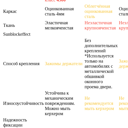
Облегчённая
Оцинкованная
Оци
Каркас
оцинкованная
сталь 4мм
стал
сталь
Эластичная
Неэластичная
Неэл
Ткань
мелкоячеистая
крупноячеистая
круп
Sunblockeffect
Без
дополнительных
креплений
*Используется
только на
Заж
Способ крепления
Зажимы держатели
автомобилях с
держ
металлической
обшивкой
оконного
проема двери.
Устойчива к
механическим
Не
Не
Износоустойчивость
повреждениям.
рекомендуется
реко
Можно мыть
мыть керхером
мыть
керхером
Надежность
фиксации