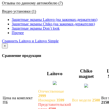
Отзывы по данному автомобилю (7)
Видео установки (1)
Защитные экраны Laitovo (на зажимах-держателях)
Защитные экраны Chiko (на зажимах-держателях)
Защитные экраны Don`t look
Прочее
Сравнить Laitovo и Laitovo Simple
×
Сравнение продукции
Chiko
L
Laitovo
magnet
Отечественные
2999
Цена на комплект
Все 
Иномарки
3599
Все модели
2500
ПБ
2150
Представительский
класс
4500