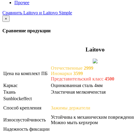
Прочее
Сравнить Laitovo и Laitovo Simple
×
Сравнение продукции
Laitovo
Отечественные
2999
Цена на комплект ПБ
Иномарки
3599
Представительский класс
4500
Каркас
Оцинкованная сталь 4мм
Ткань
Эластичная мелкоячеистая
Sunblockeffect
Способ крепления
Зажимы держатели
Устойчива к механическим повреждени
Износоустойчивость
Можно мыть керхером
Надежность фиксации