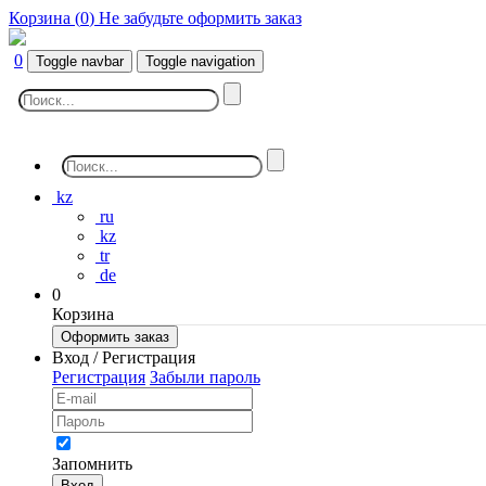
Корзина (
0
)
Не забудьте оформить заказ
0
Toggle navbar
Toggle navigation
kz
ru
kz
tr
de
0
Корзина
Оформить заказ
Вход / Регистрация
Регистрация
Забыли пароль
Запомнить
Вход