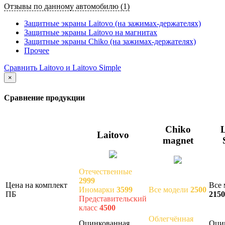
Отзывы по данному автомобилю (1)
Защитные экраны Laitovo (на зажимах-держателях)
Защитные экраны Laitovo на магнитах
Защитные экраны Chiko (на зажимах-держателях)
Прочее
Сравнить Laitovo и Laitovo Simple
×
Сравнение продукции
Chiko
L
Laitovo
magnet
Отечественные
2999
Цена на комплект
Все 
Иномарки
3599
Все модели
2500
ПБ
2150
Представительский
класс
4500
Облегчённая
Оцинкованная
Оци