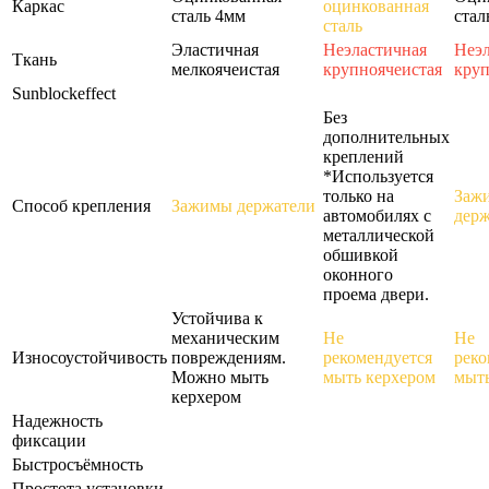
Каркас
оцинкованная
сталь 4мм
стал
сталь
Эластичная
Неэластичная
Неэл
Ткань
мелкоячеистая
крупноячеистая
круп
Sunblockeffect
Без
дополнительных
креплений
*Используется
только на
Заж
Способ крепления
Зажимы держатели
автомобилях с
держ
металлической
обшивкой
оконного
проема двери.
Устойчива к
механическим
Не
Не
Износоустойчивость
повреждениям.
рекомендуется
реко
Можно мыть
мыть керхером
мыть
керхером
Надежность
фиксации
Быстросъёмность
Простота установки