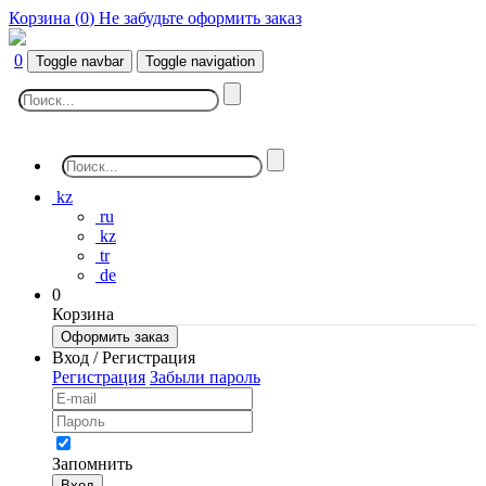
Корзина (
0
)
Не забудьте оформить заказ
0
Toggle navbar
Toggle navigation
kz
ru
kz
tr
de
0
Корзина
Оформить заказ
Вход / Регистрация
Регистрация
Забыли пароль
Запомнить
Вход